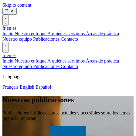
Skip to content
fr
en
es
Inicio
Nuestro enfoque
A quiénes servimos
Áreas de práctica
Nuestro equipo
Publicaciones
Contacto
fr
en
es
Inicio
Nuestro enfoque
A quiénes servimos
Áreas de práctica
Nuestro equipo
Publicaciones
Contacto
Language
Français
English
Español
Nuestras publicaciones
Publicaciones jurídicas claras, actuales y accesibles sobre los temas
que más importan.